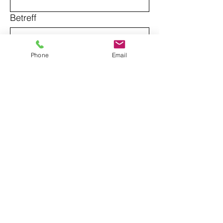
Betreff
Nachricht
Phone
Email
Jetzt senden
Bitte nutzen Sie das Kontaktformular 
nicht für die Bewerbung auf einen 
Schulplatz. Für die Bewerbung auf 
einen Schulplatz nutzen Sie bitte 
diesen Link: