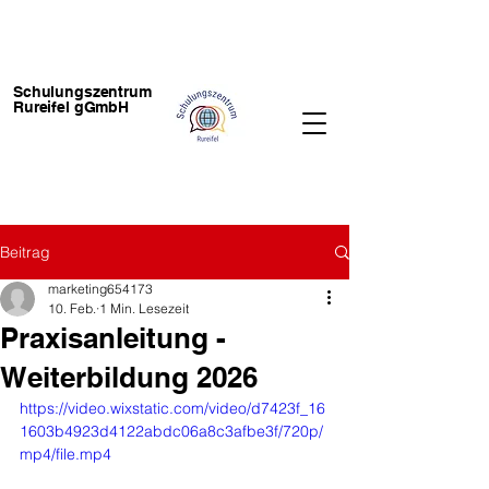
Schulungszentrum
Rureifel gGmbH
Beitrag
marketing654173
10. Feb.
1 Min. Lesezeit
Praxisanleitung -
Weiterbildung 2026
https://video.wixstatic.com/video/d7423f_16
1603b4923d4122abdc06a8c3afbe3f/720p/
mp4/file.mp4