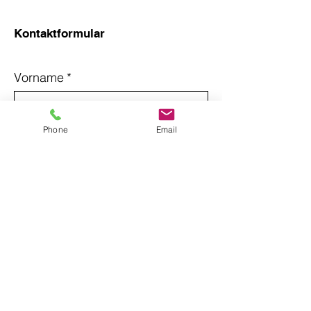
Kontaktformular
Vorname
*
Nachname
*
Phone
Email
Email
*
Betreff
Nachricht