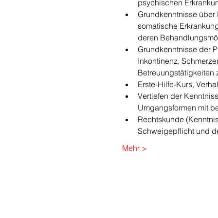
psychischen Erkranku
Grundkenntnisse über
somatische Erkrankun
deren Behandlungsmög
Grundkenntnisse der P
Inkontinenz, Schmerz
Betreuungstätigkeiten 
Erste-Hilfe-Kurs, Verha
Vertiefen der Kenntnis
Umgangsformen mit be
Rechtskunde (Kenntnis 
Schweigepflicht und de
Mehr >