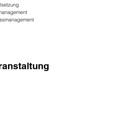
elsetzung
nmanagement
ressmanagement
eranstaltung