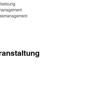
elsetzung
nmanagement
ressmanagement
eranstaltung