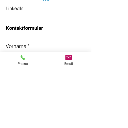
LinkedIn
Kontaktformular
Vorname
*
Phone
Email
Nachname
*
Email
*
Betreff
Nachricht