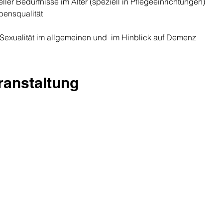
ller Bedürfnisse im Alter (speziell in Pflegeeinrichtungen)
bensqualität
n Sexualität im allgemeinen und  im Hinblick auf Demenz
eranstaltung