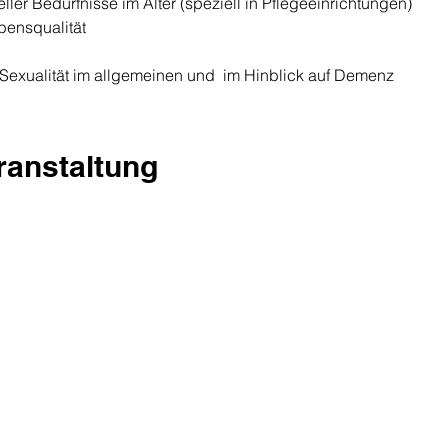
ller Bedürfnisse im Alter (speziell in Pflegeeinrichtungen)
bensqualität
n Sexualität im allgemeinen und  im Hinblick auf Demenz
eranstaltung