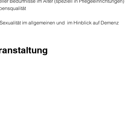
ller Bedürfnisse im Alter (speziell in Pflegeeinrichtungen)
bensqualität
n Sexualität im allgemeinen und  im Hinblick auf Demenz
eranstaltung