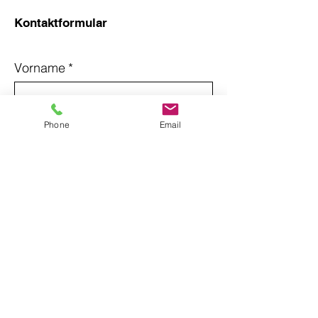
Kontaktformular
Vorname
*
Nachname
*
Phone
Email
Email
*
Betreff
Nachricht