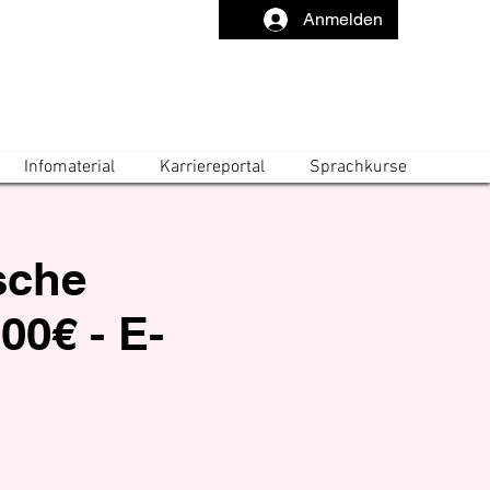
Anmelden
Infomaterial
Karriereportal
Sprachkurse
ische
00€ - E-