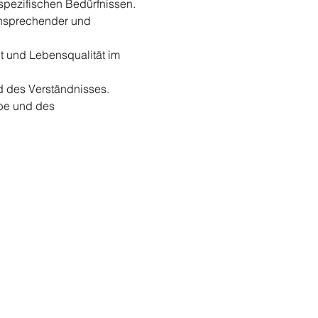
spezifischen Bedürfnissen.
nsprechender und 
t und Lebensqualität im 
d des Verständnisses.
be und des 