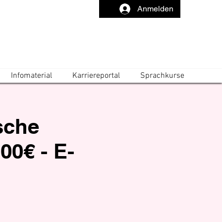
Anmelden
Infomaterial
Karriereportal
Sprachkurse
ische
00€ - E-