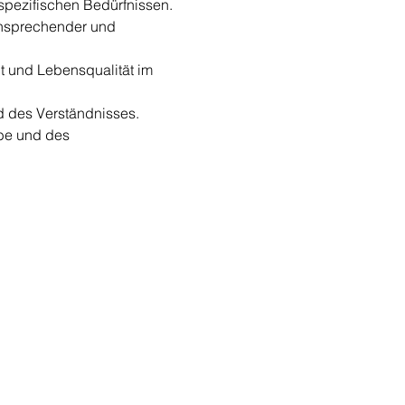
spezifischen Bedürfnissen.
nsprechender und 
t und Lebensqualität im 
d des Verständnisses.
be und des 