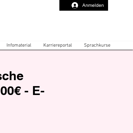
Anmelden
Infomaterial
Karriereportal
Sprachkurse
ische
00€ - E-