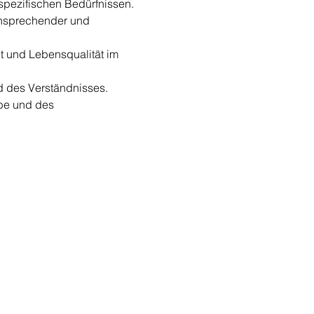
spezifischen Bedürfnissen.
nsprechender und 
t und Lebensqualität im 
d des Verständnisses.
be und des 