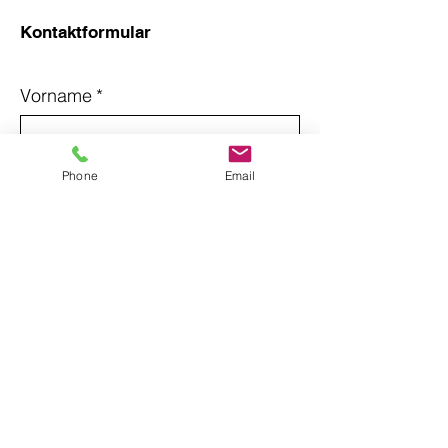
Kontaktformular
Vorname
*
Nachname
*
Phone
Email
Email
*
Betreff
Nachricht