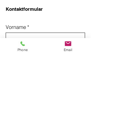
Kontaktformular
Vorname
*
Nachname
*
Phone
Email
Email
*
Betreff
Nachricht