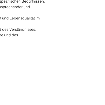
spezifischen Bedürfnissen.
nsprechender und 
t und Lebensqualität im 
d des Verständnisses.
be und des 