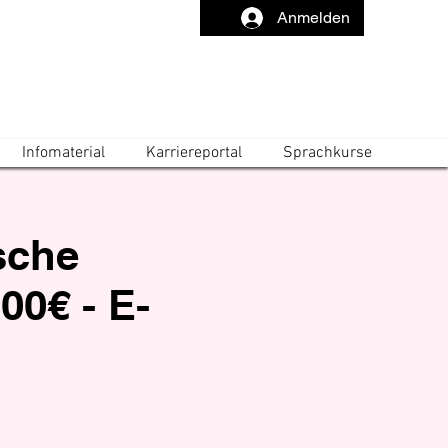
Anmelden
Infomaterial
Karriereportal
Sprachkurse
ische
00€ - E-