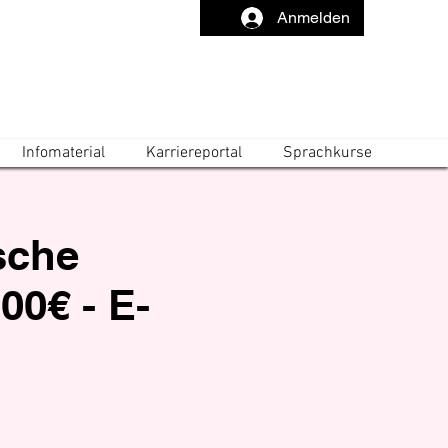
Anmelden
Infomaterial
Karriereportal
Sprachkurse
ische
00€ - E-