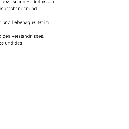
spezifischen Bedürfnissen.
nsprechender und 
t und Lebensqualität im 
d des Verständnisses.
be und des 