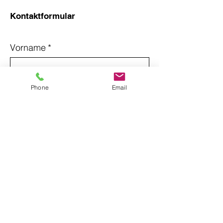
Kontaktformular
Vorname
*
Nachname
*
Phone
Email
Email
*
Betreff
Nachricht