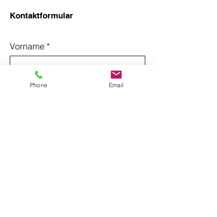
Kontaktformular
Vorname
*
Nachname
*
Phone
Email
Email
*
Betreff
Nachricht