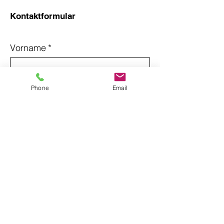
Kontaktformular
Vorname
*
Nachname
*
Phone
Email
Email
*
Betreff
Nachricht