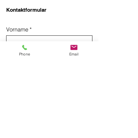
Kontaktformular
Vorname
*
Nachname
*
Phone
Email
Email
*
Betreff
Nachricht